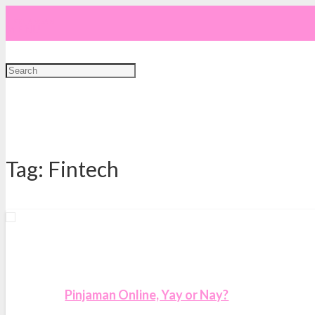
KEUANGAN
MENU
Tag:
Fintech
Pinjaman Online, Yay or Nay?