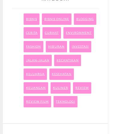
BISNIS
BISNIS ONLINE
BLOGGING
CERITA
CURHAT
ENVIRONMENT
FASHION
HIBURAN
INVESTASI
JALAN-JALAN
KECANTIKAN
KELUARGA
KESEHATAN
KEUANGAN
KULINER
REVIEW
REVIEW FILM
TEKNOLOGI