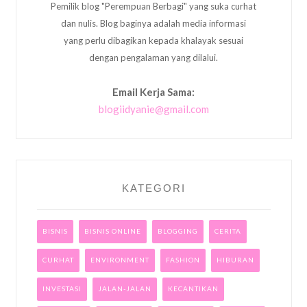
Pemilik blog "Perempuan Berbagi" yang suka curhat
dan nulis. Blog baginya adalah media informasi
yang perlu dibagikan kepada khalayak sesuai
dengan pengalaman yang dilalui.
Email Kerja Sama:
blogiidyanie@gmail.com
KATEGORI
BISNIS
BISNIS ONLINE
BLOGGING
CERITA
CURHAT
ENVIRONMENT
FASHION
HIBURAN
INVESTASI
JALAN-JALAN
KECANTIKAN