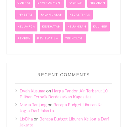
CURHAT
ENVIRONMENT
FASHION
HIBURAN
INVESTASI
JALAN-JALAN
KECANTIKAN
KELUARGA
KESEHATAN
KEUANGAN
KULINER
REVIEW
REVIEW FILM
TEKNOLOGI
RECENT COMMENTS
Dyah Kusuma
on
Harga Tandon Air Terbaru: 10
Pilihan Terbaik Berdasarkan Kapasitas
Maria Tanjung
on
Berapa Budget Liburan Ke
Jogja Dari Jakarta
LisDha
on
Berapa Budget Liburan Ke Jogja Dari
Jakarta