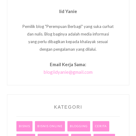
Iid Yanie
Pemilik blog "Perempuan Berbagi" yang suka curhat
dan nulis. Blog baginya adalah media informasi
yang perlu dibagikan kepada khalayak sesuai
dengan pengalaman yang dilalui.
Email Kerja Sama:
blogiidyanie@gmail.com
KATEGORI
BISNIS
BISNIS ONLINE
BLOGGING
CERITA