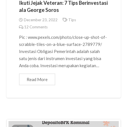
Ikuti Jejak Veteran: 7 Tips Berinvestasi
ala George Soros
December 23, 2022
Tips
12
Comments
Pic : www.pexels.com/photo/close-up-shot-of-
scrabble-tiles-on-a-blue-surface-2789779/
Investasi Obligasi Pemerintah adalah salah
satu jenis dari instrumen investasi yang bisa
Anda coba. Investasi merupakan kegiatan…
Read More