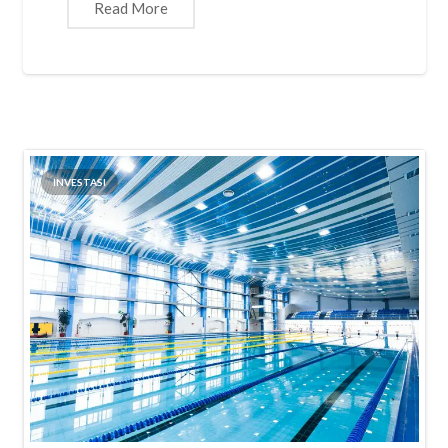
Read More
INVESTASI