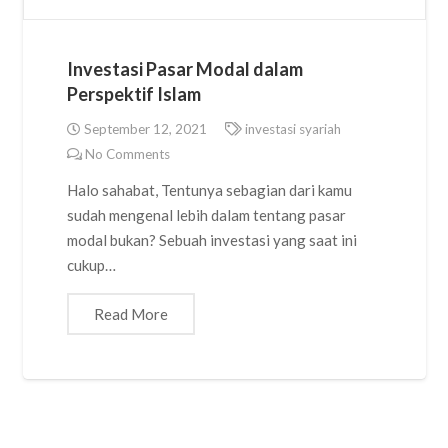
Investasi Pasar Modal dalam
Perspektif Islam
September 12, 2021
investasi syariah
No Comments
Halo sahabat, Tentunya sebagian dari kamu
sudah mengenal lebih dalam tentang pasar
modal bukan? Sebuah investasi yang saat ini
cukup…
Read More