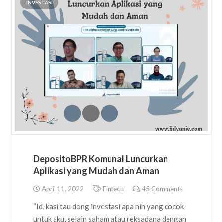
INVESTASI
DepositoBPR Komunal Luncurkan
Aplikasi yang Mudah dan Aman
April 11, 2022
Fintech
45
Comments
“Id, kasi tau dong investasi apa nih yang cocok
untuk aku, selain saham atau reksadana dengan