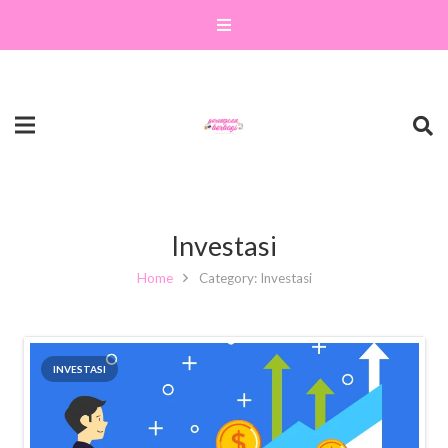
Investasi
Home
Category: Investasi
INVESTASI