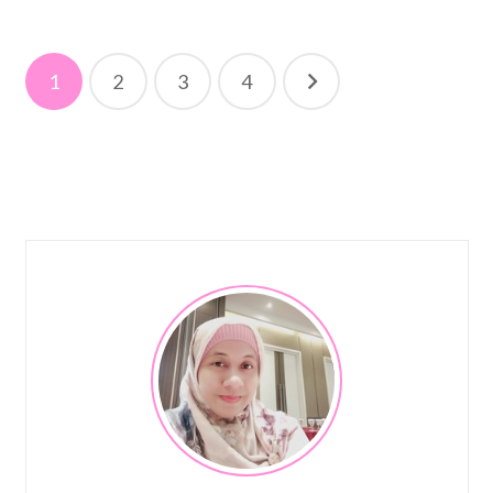
Posts
1
2
3
4
navigation