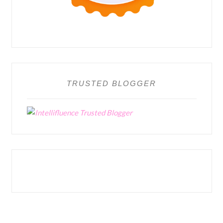
TRUSTED BLOGGER