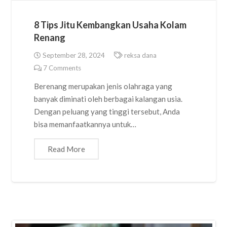
8 Tips Jitu Kembangkan Usaha Kolam
Renang
September 28, 2024
reksa dana
7
Comments
Berenang merupakan jenis olahraga yang
banyak diminati oleh berbagai kalangan usia.
Dengan peluang yang tinggi tersebut, Anda
bisa memanfaatkannya untuk…
Read More