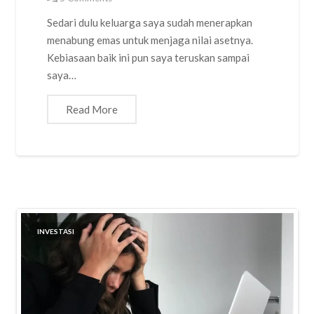
Sedari dulu keluarga saya sudah menerapkan
menabung emas untuk menjaga nilai asetnya.
Kebiasaan baik ini pun saya teruskan sampai
saya…
Read More
INVESTASI