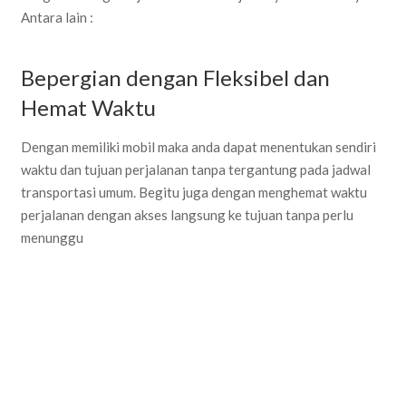
Antara lain :
Bepergian dengan Fleksibel dan
Hemat Waktu
Dengan memiliki mobil maka anda dapat menentukan sendiri
waktu dan tujuan perjalanan tanpa tergantung pada jadwal
transportasi umum. Begitu juga dengan menghemat waktu
perjalanan dengan akses langsung ke tujuan tanpa perlu
menunggu