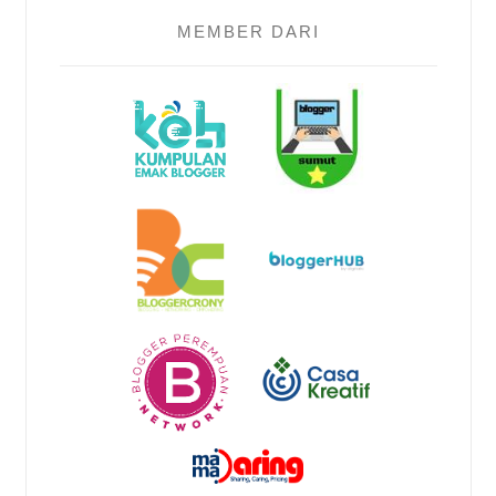
MEMBER DARI