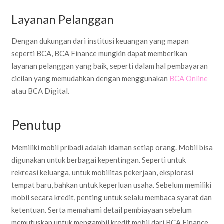
Layanan Pelanggan
Dengan dukungan dari institusi keuangan yang mapan
seperti BCA, BCA Finance mungkin dapat memberikan
layanan pelanggan yang baik, seperti dalam hal pembayaran
cicilan yang memudahkan dengan menggunakan
BCA Online
atau BCA Digital.
Penutup
Memiliki mobil pribadi adalah idaman setiap orang. Mobil bisa
digunakan untuk berbagai kepentingan. Seperti untuk
rekreasi keluarga, untuk mobilitas pekerjaan, eksplorasi
tempat baru, bahkan untuk keperluan usaha. Sebelum memiliki
mobil secara kredit, penting untuk selalu membaca syarat dan
ketentuan. Serta memahami detail pembiayaan sebelum
memutuskan untuk mengambil kredit mobil dari BCA
Finance.