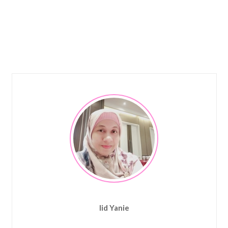
Iid Yanie