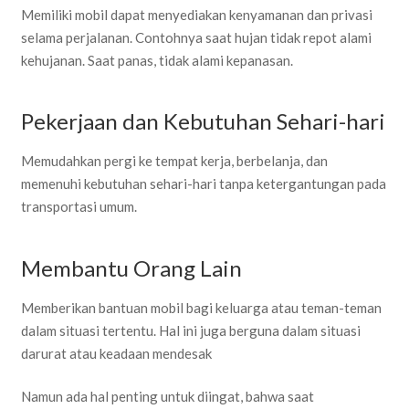
Memiliki mobil dapat menyediakan kenyamanan dan privasi
selama perjalanan. Contohnya saat hujan tidak repot alami
kehujanan. Saat panas, tidak alami kepanasan.
Pekerjaan dan Kebutuhan Sehari-hari
Memudahkan pergi ke tempat kerja, berbelanja, dan
memenuhi kebutuhan sehari-hari tanpa ketergantungan pada
transportasi umum.
Membantu Orang Lain
Memberikan bantuan mobil bagi keluarga atau teman-teman
dalam situasi tertentu. Hal ini juga berguna dalam situasi
darurat atau keadaan mendesak
Namun ada hal penting untuk diingat, bahwa saat