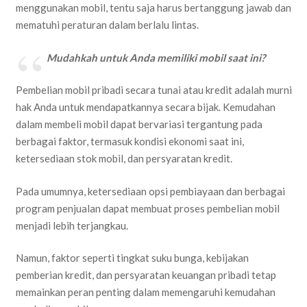
menggunakan mobil, tentu saja harus bertanggung jawab dan
mematuhi peraturan dalam berlalu lintas.
Mudahkah untuk Anda memiliki mobil saat ini?
Pembelian mobil pribadi secara tunai atau kredit adalah murni
hak Anda untuk mendapatkannya secara bijak. Kemudahan
dalam membeli mobil dapat bervariasi tergantung pada
berbagai faktor, termasuk kondisi ekonomi saat ini,
ketersediaan stok mobil, dan persyaratan kredit.
Pada umumnya, ketersediaan opsi pembiayaan dan berbagai
program penjualan dapat membuat proses pembelian mobil
menjadi lebih terjangkau.
Namun, faktor seperti tingkat suku bunga, kebijakan
pemberian kredit, dan persyaratan keuangan pribadi tetap
memainkan peran penting dalam memengaruhi kemudahan