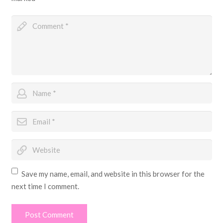
Save my name, email, and website in this browser for the
next time I comment.
Post Comment