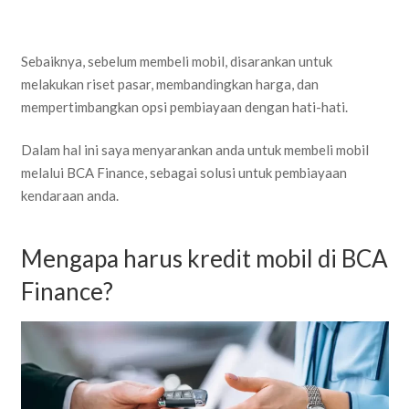
Sebaiknya, sebelum membeli mobil, disarankan untuk
melakukan riset pasar, membandingkan harga, dan
mempertimbangkan opsi pembiayaan dengan hati-hati.
Dalam hal ini saya menyarankan anda untuk membeli mobil
melalui
BCA Finance
, sebagai solusi untuk pembiayaan
kendaraan anda.
Mengapa harus kredit mobil di BCA
Finance?