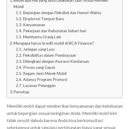
Beberapa Hal yang Bisa Dilakukan saat Anda Memiliki
Mobil
Bepergian dengan Fleksibel dan Hemat Waktu
Eksplorasi Tempat Baru
Kenyamanan
Pekerjaan dan Kebutuhan Sehari-hari
Membantu Orang Lain
Mengapa harus kredit mobil di BCA Finance?
Jaringan yang Luas
Fleksibilitas dalam Pembiayaan
Dilengkapi dengan Asuransi Kendaraan
Proses yang Cepat
Ragam Jenis Merek Mobil
Adanya Program Promosi
Layanan Pelanggan
Penutup
Memiliki mobil dapat memberikan kenyamanan dan kebebasan
untuk bepergian sesuai keinginan Anda. Memiliki mobil kini
tidak sesulit dahulu karena Anda bisa berkonsultasi
sebelumnya untuk simulasi perhitungan biaya yang sesuai