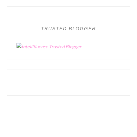
TRUSTED BLOGGER