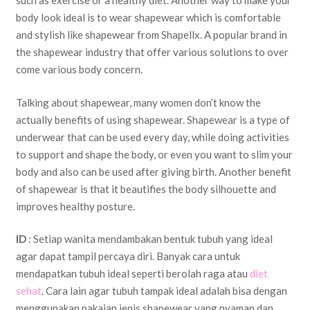
such as exercise or a healthy diet. Another way to make your
body look ideal is to wear shapewear which is comfortable
and stylish like shapewear from Shapellx. A popular brand in
the shapewear industry that offer various solutions to over
come various body concern.
Talking about shapewear, many women don’t know the
actually benefits of using shapewear. Shapewear is a type of
underwear that can be used every day,
while doing activities
to support and shape the body, or even you want to slim your
body and also can be used after giving birth. Another benefit
of shapewear is that it beautifies the body silhouette and
improves healthy posture.
ID
: Setiap wanita mendambakan bentuk tubuh yang ideal
agar dapat tampil percaya diri. Banyak cara untuk
mendapatkan tubuh ideal seperti berolah raga atau
diet
sehat
. Cara lain agar tubuh tampak ideal adalah bisa dengan
menggunakan pakaian jenis shapewear yang nyaman dan