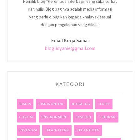
Pemilik blog "Perempuan Berbagi" yang suka curhat
dan nulis. Blog baginya adalah media informasi
yang perlu dibagikan kepada khalayak sesuai
dengan pengalaman yang dilalui.
Email Kerja Sama:
blogiidyanie@gmail.com
KATEGORI
BISNIS
BISNIS ONLINE
BLOGGING
CERITA
CURHAT
ENVIRONMENT
FASHION
HIBURAN
INVESTASI
JALAN-JALAN
KECANTIKAN