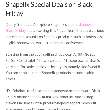
Shapellx Special Deals on Black
Friday
Deary friends, let’s explore Shapellx’s online
shapewear
Black Friday
deals starting this November. There are various
incredible discounts on Shapellx products such as bodysuits,
stylish shapewear, waist trainers and activewear.
Starting from the best-selling shapewear AirSlim®, Eco
Series, CoreSculpt™, Powerconceal™ to sportswear that is
very comfortable and loved by buyers, namely NeoSweat®.
You can shop all these Shapellx products at unbeatable
prices.
ID : Sahabat, mari kita jelajahi penawaran shapeware Black
Friday online Shapellx mulai November ini. Ada berbagai
diskon luar biasa untuk produk Shapellx seperti bodysuit,
shapewear, waist trainer, dan activewear.