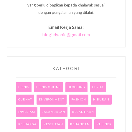
yang perlu dibagikan kepada khalayak sesuai
dengan pengalaman yang dilalui.
Email Kerja Sama:
blogiidyanie@gmail.com
KATEGORI
BISNIS
BISNIS ONLINE
BLOGGING
CERITA
CURHAT
ENVIRONMENT
FASHION
HIBURAN
INVESTASI
JALAN-JALAN
KECANTIKAN
KELUARGA
KESEHATAN
KEUANGAN
KULINER