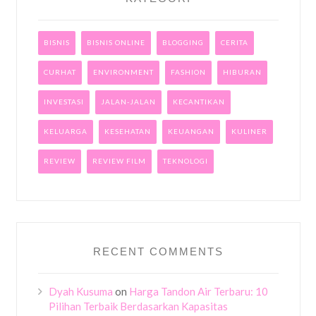
BISNIS
BISNIS ONLINE
BLOGGING
CERITA
CURHAT
ENVIRONMENT
FASHION
HIBURAN
INVESTASI
JALAN-JALAN
KECANTIKAN
KELUARGA
KESEHATAN
KEUANGAN
KULINER
REVIEW
REVIEW FILM
TEKNOLOGI
RECENT COMMENTS
Dyah Kusuma
on
Harga Tandon Air Terbaru: 10
Pilihan Terbaik Berdasarkan Kapasitas