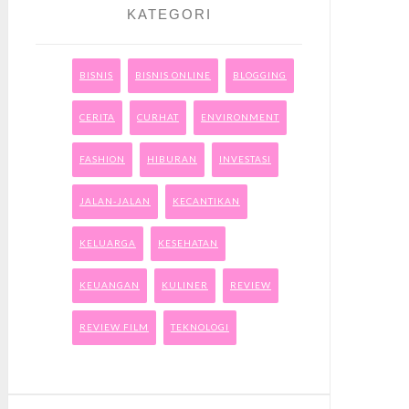
KATEGORI
BISNIS
BISNIS ONLINE
BLOGGING
CERITA
CURHAT
ENVIRONMENT
FASHION
HIBURAN
INVESTASI
JALAN-JALAN
KECANTIKAN
KELUARGA
KESEHATAN
KEUANGAN
KULINER
REVIEW
REVIEW FILM
TEKNOLOGI