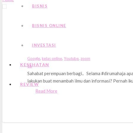
BISNIS
BISNIS ONLINE
Pengalaman mengikuti kelas daring bersam
INVESTASI
July 5, 2020
Google
,
kelas online
,
Youtube
,
zoom
KESEHATAN
Comments
16
Sahabat perempuan berbagi.. Selama #dirumahaja apa 
lakukan buat menambah ilmu dan informasi? Pernah i
REVIEW
Read More