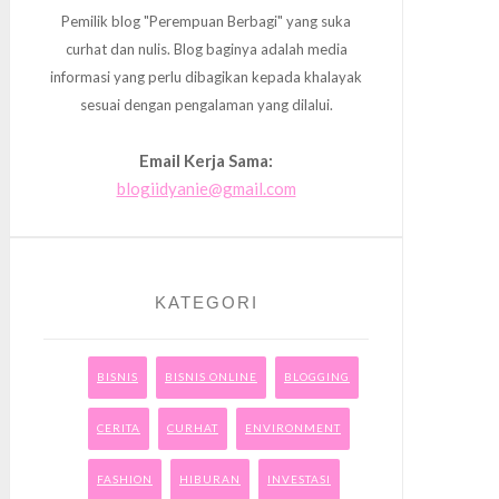
Pemilik blog "Perempuan Berbagi" yang suka
curhat dan nulis. Blog baginya adalah media
informasi yang perlu dibagikan kepada khalayak
sesuai dengan pengalaman yang dilalui.
Email Kerja Sama:
blogiidyanie@gmail.com
KATEGORI
BISNIS
BISNIS ONLINE
BLOGGING
CERITA
CURHAT
ENVIRONMENT
FASHION
HIBURAN
INVESTASI