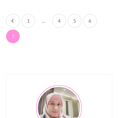
Posts
1
…
4
5
6
navigation
7