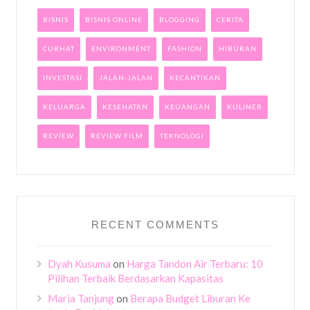
BISNIS
BISNIS ONLINE
BLOGGING
CERITA
CURHAT
ENVIRONMENT
FASHION
HIBURAN
INVESTASI
JALAN-JALAN
KECANTIKAN
KELUARGA
KESEHATAN
KEUANGAN
KULINER
REVIEW
REVIEW FILM
TEKNOLOGI
RECENT COMMENTS
Dyah Kusuma
on
Harga Tandon Air Terbaru: 10
Pilihan Terbaik Berdasarkan Kapasitas
Maria Tanjung
on
Berapa Budget Liburan Ke