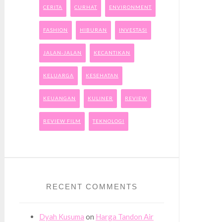
CERITA
CURHAT
ENVIRONMENT
FASHION
HIBURAN
INVESTASI
JALAN-JALAN
KECANTIKAN
KELUARGA
KESEHATAN
KEUANGAN
KULINER
REVIEW
REVIEW FILM
TEKNOLOGI
RECENT COMMENTS
Dyah Kusuma
on
Harga Tandon Air