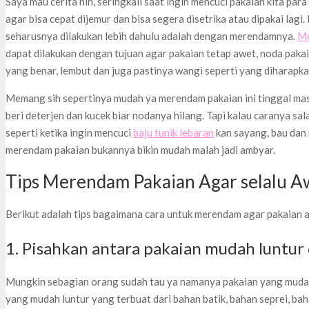
Saya mau cerita nih, seringkali saat ingin mencuci pakaian kita para
agar bisa cepat dijemur dan bisa segera disetrika atau dipakai lagi
seharusnya dilakukan lebih dahulu adalah dengan merendamnya.
Me
dapat dilakukan dengan tujuan agar pakaian tetap awet, noda pak
yang benar, lembut dan juga pastinya wangi seperti yang diharapka
Memang sih sepertinya mudah ya merendam pakaian ini tinggal mas
beri deterjen dan kucek biar nodanya hilang. Tapi kalau caranya s
seperti ketika ingin mencuci
baju tunik lebaran
kan sayang, bau dan 
merendam pakaian bukannya bikin mudah malah jadi ambyar.
Tips Merendam Pakaian Agar selalu A
Berikut adalah tips bagaimana cara untuk merendam agar pakaian 
1. Pisahkan antara pakaian mudah luntur
Mungkin sebagian orang sudah tau ya namanya pakaian yang mudah 
yang mudah luntur yang terbuat dari bahan batik, bahan seprei, ba