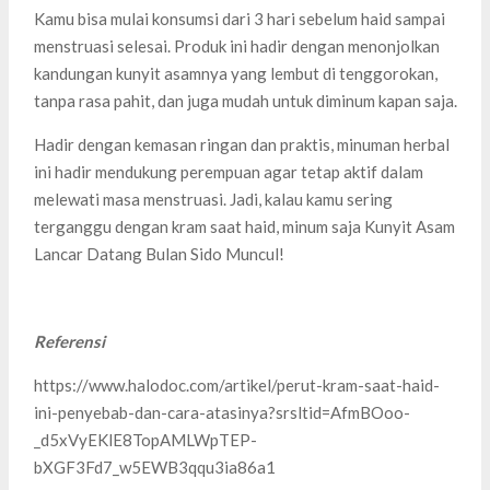
Kamu bisa mulai konsumsi dari 3 hari sebelum haid sampai
menstruasi selesai. Produk ini hadir dengan menonjolkan
kandungan kunyit asamnya yang lembut di tenggorokan,
tanpa rasa pahit, dan juga mudah untuk diminum kapan saja.
Hadir dengan kemasan ringan dan praktis, minuman herbal
ini hadir mendukung perempuan agar tetap aktif dalam
melewati masa menstruasi. Jadi, kalau kamu sering
terganggu dengan kram saat haid, minum saja Kunyit Asam
Lancar Datang Bulan Sido Muncul!
Referensi
https://www.halodoc.com/artikel/perut-kram-saat-haid-
ini-penyebab-dan-cara-atasinya?srsltid=AfmBOoo-
_d5xVyEKlE8TopAMLWpTEP-
bXGF3Fd7_w5EWB3qqu3ia86a1