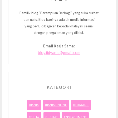
Pemilik blog "Perempuan Berbagi" yang suka curhat
dan nulis. Blog baginya adalah media informasi
yang perlu dibagikan kepada khalayak sesuai
dengan pengalaman yang dilalui.
Email Kerja Sama:
blogiidyanie@gmail.com
KATEGORI
BISNIS
BISNIS ONLINE
BLOGGING
CERITA
CURHAT
ENVIRONMENT