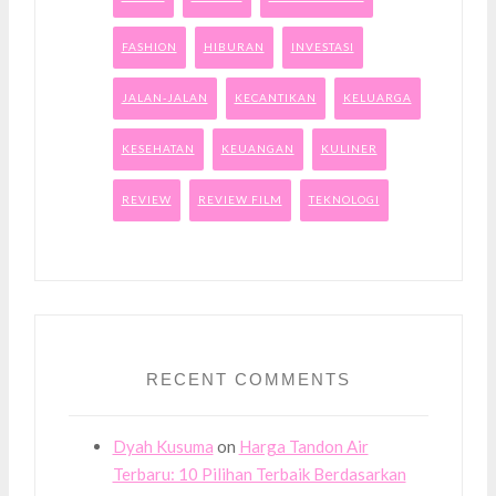
FASHION
HIBURAN
INVESTASI
JALAN-JALAN
KECANTIKAN
KELUARGA
KESEHATAN
KEUANGAN
KULINER
REVIEW
REVIEW FILM
TEKNOLOGI
RECENT COMMENTS
Dyah Kusuma
on
Harga Tandon Air
Terbaru: 10 Pilihan Terbaik Berdasarkan