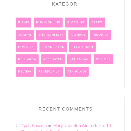
KATEGORI
BISNIS
BISNIS ONLINE
BLOGGING
CERITA
CURHAT
ENVIRONMENT
FASHION
HIBURAN
INVESTASI
JALAN-JALAN
KECANTIKAN
KELUARGA
KESEHATAN
KEUANGAN
KULINER
REVIEW
REVIEW FILM
TEKNOLOGI
RECENT COMMENTS
Dyah Kusuma
on
Harga Tandon Air Terbaru: 10