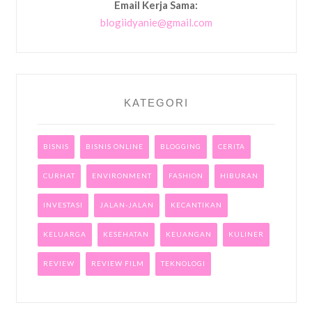
Email Kerja Sama:
blogiidyanie@gmail.com
KATEGORI
BISNIS
BISNIS ONLINE
BLOGGING
CERITA
CURHAT
ENVIRONMENT
FASHION
HIBURAN
INVESTASI
JALAN-JALAN
KECANTIKAN
KELUARGA
KESEHATAN
KEUANGAN
KULINER
REVIEW
REVIEW FILM
TEKNOLOGI