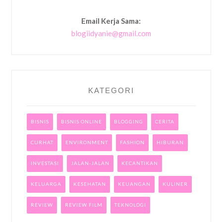
Email Kerja Sama:
blogiidyanie@gmail.com
KATEGORI
BISNIS
BISNIS ONLINE
BLOGGING
CERITA
CURHAT
ENVIRONMENT
FASHION
HIBURAN
INVESTASI
JALAN-JALAN
KECANTIKAN
KELUARGA
KESEHATAN
KEUANGAN
KULINER
REVIEW
REVIEW FILM
TEKNOLOGI