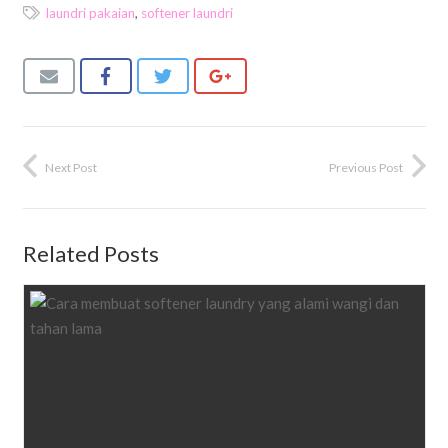
laundri pakaian
,
softener laundri
Next Post
Previous Post
Related Posts