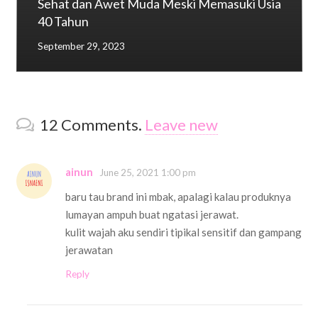
Sehat dan Awet Muda Meski Memasuki Usia
40 Tahun
September 29, 2023
12
Comments
.
Leave new
ainun
June 25, 2021 1:00 pm
baru tau brand ini mbak, apalagi kalau produknya
lumayan ampuh buat ngatasi jerawat.
kulit wajah aku sendiri tipikal sensitif dan gampang
jerawatan
Reply