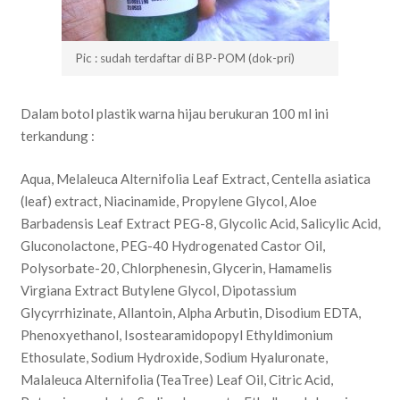
Pic : sudah terdaftar di BP-POM (dok-pri)
Dalam botol plastik warna hijau berukuran 100 ml ini
terkandung :
Aqua, Melaleuca Alternifolia Leaf Extract, Centella asiatica
(leaf) extract, Niacinamide, Propylene Glycol, Aloe
Barbadensis Leaf Extract PEG-8, Glycolic Acid, Salicylic Acid,
Gluconolactone, PEG-40 Hydrogenated Castor Oil,
Polysorbate-20, Chlorphenesin, Glycerin, Hamamelis
Virgiana Extract Butylene Glycol, Dipotassium
Glycyrrhizinate, Allantoin, Alpha Arbutin, Disodium EDTA,
Phenoxyethanol, Isostearamidopopyl Ethyldimonium
Ethosulate, Sodium Hydroxide, Sodium Hyaluronate,
Malaleuca Alternifolia (TeaTree) Leaf Oil, Citric Acid,