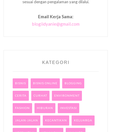
sesuai dengan pengalaman yang dilalui.
Email Kerja Sama:
blogiidyanie@gmail.com
KATEGORI
BISNIS
BISNIS ONLINE
BLOGGING
CERITA
CURHAT
ENVIRONMENT
FASHION
HIBURAN
INVESTASI
JALAN-JALAN
KECANTIKAN
KELUARGA