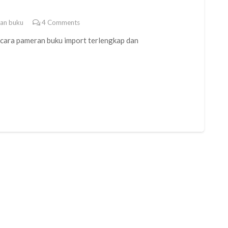
an buku
4
Comments
cara pameran buku import terlengkap dan