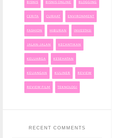
BISNIS
BISNIS ONLINE
BLOGGING
CERITA
CURHAT
ENVIRONMENT
FASHION
HIBURAN
INVESTASI
JALAN-JALAN
KECANTIKAN
KELUARGA
KESEHATAN
KEUANGAN
KULINER
REVIEW
REVIEW FILM
TEKNOLOGI
RECENT COMMENTS