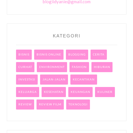
blogiidyanie@gmail.com
KATEGORI
BISNIS
BISNIS ONLINE
BLOGGING
CERITA
CURHAT
ENVIRONMENT
FASHION
HIBURAN
INVESTASI
JALAN-JALAN
KECANTIKAN
KELUARGA
KESEHATAN
KEUANGAN
KULINER
REVIEW
REVIEW FILM
TEKNOLOGI