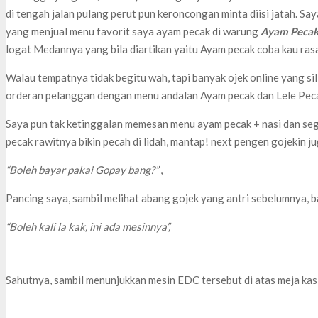
di tengah jalan pulang perut pun keroncongan minta diisi jatah. Say
yang menjual menu favorit saya ayam pecak di warung
Ayam Pecak
logat Medannya yang bila diartikan yaitu Ayam pecak coba kau ras
Walau tempatnya tidak begitu wah, tapi banyak ojek online yang si
orderan pelanggan dengan menu andalan Ayam pecak dan Lele Pec
Saya pun tak ketinggalan memesan menu ayam pecak + nasi dan seg
pecak rawitnya bikin pecah di lidah, mantap! next pengen gojekin ju
“Boleh bayar pakai Gopay bang?”
,
Pancing saya, sambil melihat abang gojek yang antri sebelumnya, 
“Boleh kali la kak, ini ada mesinnya”,
Sahutnya, sambil menunjukkan mesin EDC tersebut di atas meja kasi