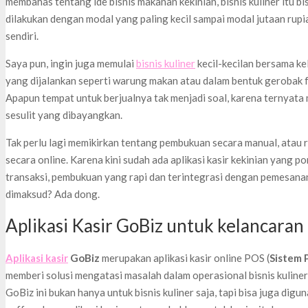
membahas tentang ide bisnis makanan kekinian, bisnis kuliner itu b
dilakukan dengan modal yang paling kecil sampai modal jutaan rup
sendiri.
Saya pun, ingin juga memulai
bisnis kuliner
kecil-kecilan bersama kel
yang dijalankan seperti warung makan atau dalam bentuk gerobak fr
Apapun tempat untuk berjualnya tak menjadi soal, karena ternyata me
sesulit yang dibayangkan.
Tak perlu lagi memikirkan tentang pembukuan secara manual, atau
secara online. Karena kini sudah ada aplikasi kasir kekinian yang 
transaksi, pembukuan yang rapi dan terintegrasi dengan pemesanan 
dimaksud? Ada dong.
Aplikasi Kasir GoBiz untuk kelancaran 
Aplikasi kasir
GoBiz
merupakan aplikasi kasir online POS (
Sistem P
memberi solusi mengatasi masalah dalam operasional bisnis kuliner 
GoBiz ini bukan hanya untuk bisnis kuliner saja, tapi bisa juga digun