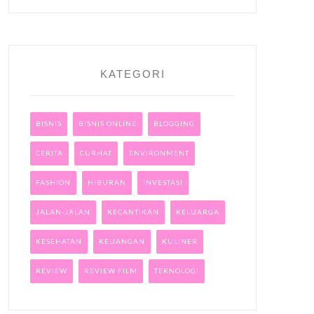
KATEGORI
BISNIS
BISNIS ONLINE
BLOGGING
CERITA
CURHAT
ENVIRONMENT
FASHION
HIBURAN
INVESTASI
JALAN-JALAN
KECANTIKAN
KELUARGA
KESEHATAN
KEUANGAN
KULINER
REVIEW
REVIEW FILM
TEKNOLOGI