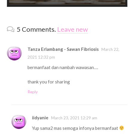
5
Comments
.
Leave new
Tanza Erlambang - Sawan Fibriosis
March 22,
2021 12:32 pm
bermanfaat dan nambah wawasan….
thank you for sharing
Reply
iidyanie
March 23, 2021 12:29 am
Yup sama2 mas semoga infonya bermanfaat