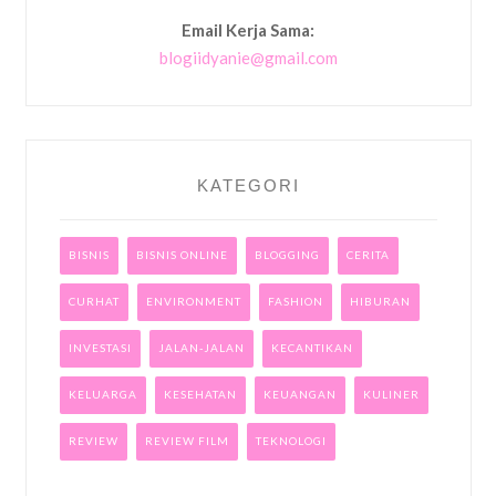
Email Kerja Sama:
blogiidyanie@gmail.com
KATEGORI
BISNIS
BISNIS ONLINE
BLOGGING
CERITA
CURHAT
ENVIRONMENT
FASHION
HIBURAN
INVESTASI
JALAN-JALAN
KECANTIKAN
KELUARGA
KESEHATAN
KEUANGAN
KULINER
REVIEW
REVIEW FILM
TEKNOLOGI