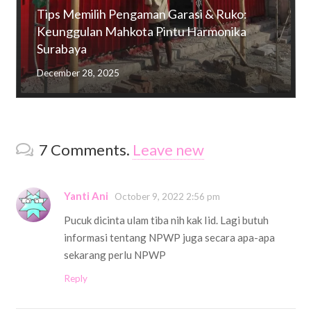
Tips Memilih Pengaman Garasi & Ruko:
Keunggulan Mahkota Pintu Harmonika
Surabaya
December 28, 2025
7
Comments
.
Leave new
Yanti Ani
October 9, 2022 2:56 pm
Pucuk dicinta ulam tiba nih kak Iid. Lagi butuh
informasi tentang NPWP juga secara apa-apa
sekarang perlu NPWP
Reply