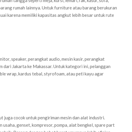
ah tangga seperti meja, kursi, lemari, rak, kasur, sofa,
n barang rumah lainnya. Untuk furniture atau barang berukuran
suai karena memiliki kapasitas angkut lebih besar untuk rute
onitor, speaker, perangkat audio, mesin kasir, perangkat
im dari Jakarta ke Makassar. Untuk kategori ini, pelanggan
e wrap, kardus tebal, styrofoam, atau peti kayu agar
ut juga cocok untuk pengiriman mesin dan alat industri.
n usaha, genset, kompresor, pompa, alat bengkel, spare part