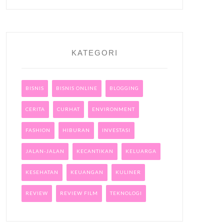
KATEGORI
BISNIS
BISNIS ONLINE
BLOGGING
CERITA
CURHAT
ENVIRONMENT
FASHION
HIBURAN
INVESTASI
JALAN-JALAN
KECANTIKAN
KELUARGA
KESEHATAN
KEUANGAN
KULINER
REVIEW
REVIEW FILM
TEKNOLOGI