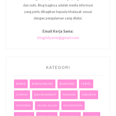
dan nulis. Blog baginya adalah media informasi
yang perlu dibagikan kepada khalayak sesuai
dengan pengalaman yang dilalui.
Email Kerja Sama:
blogiidyanie@gmail.com
KATEGORI
BISNIS
BISNIS ONLINE
BLOGGING
CERITA
CURHAT
ENVIRONMENT
FASHION
HIBURAN
INVESTASI
JALAN-JALAN
KECANTIKAN