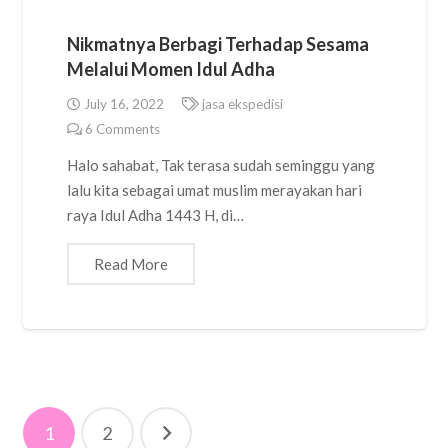
Nikmatnya Berbagi Terhadap Sesama
Melalui Momen Idul Adha
July 16, 2022
jasa ekspedisi
6
Comments
Halo sahabat, Tak terasa sudah seminggu yang
lalu kita sebagai umat muslim merayakan hari
raya Idul Adha 1443 H, di…
Read More
Posts
1
2