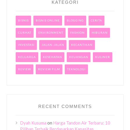
KATEGORI
BISNIS
BISNIS ONLINE
BLOGGING
CERITA
CURHAT
ENVIRONMENT
FASHION
HIBURAN
INVESTASI
JALAN-JALAN
KECANTIKAN
KELUARGA
KESEHATAN
KEUANGAN
KULINER
REVIEW
REVIEW FILM
TEKNOLOGI
RECENT COMMENTS
Dyah Kusuma
on
Harga Tandon Air Terbaru: 10
Pilihan Terbaik Berdasarkan Kapasitas