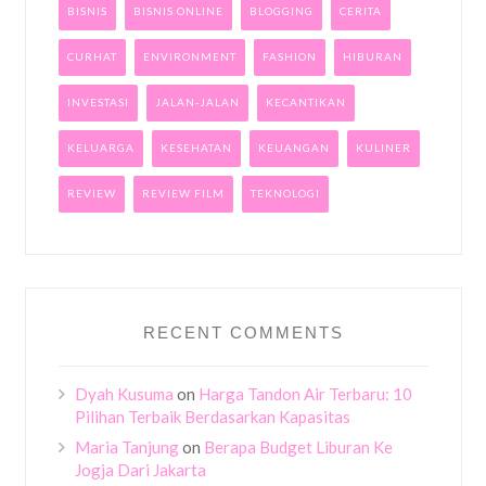
BISNIS
BISNIS ONLINE
BLOGGING
CERITA
CURHAT
ENVIRONMENT
FASHION
HIBURAN
INVESTASI
JALAN-JALAN
KECANTIKAN
KELUARGA
KESEHATAN
KEUANGAN
KULINER
REVIEW
REVIEW FILM
TEKNOLOGI
RECENT COMMENTS
Dyah Kusuma
on
Harga Tandon Air Terbaru: 10
Pilihan Terbaik Berdasarkan Kapasitas
Maria Tanjung
on
Berapa Budget Liburan Ke
Jogja Dari Jakarta