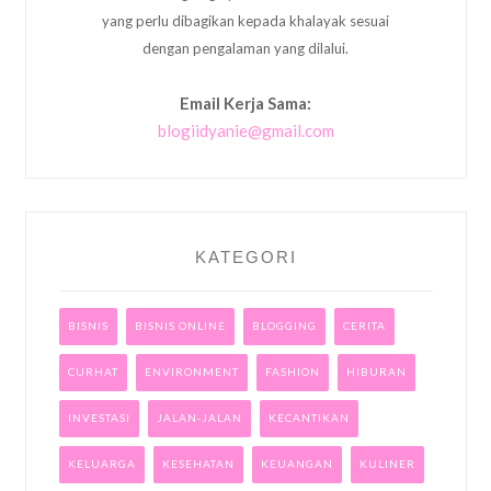
yang perlu dibagikan kepada khalayak sesuai
dengan pengalaman yang dilalui.
Email Kerja Sama:
blogiidyanie@gmail.com
KATEGORI
BISNIS
BISNIS ONLINE
BLOGGING
CERITA
CURHAT
ENVIRONMENT
FASHION
HIBURAN
INVESTASI
JALAN-JALAN
KECANTIKAN
KELUARGA
KESEHATAN
KEUANGAN
KULINER