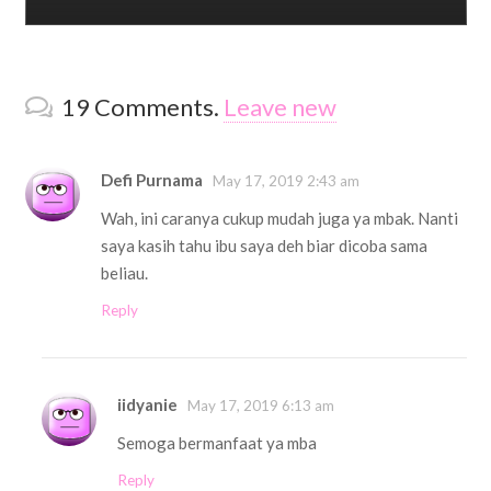
19
Comments
.
Leave new
Defi Purnama
May 17, 2019 2:43 am
Wah, ini caranya cukup mudah juga ya mbak. Nanti
saya kasih tahu ibu saya deh biar dicoba sama
beliau.
Reply
iidyanie
May 17, 2019 6:13 am
Semoga bermanfaat ya mba
Reply