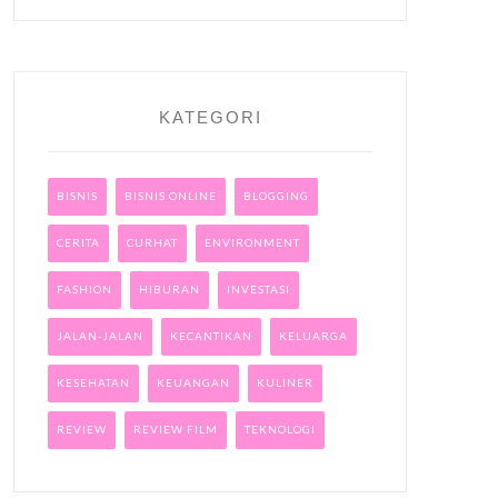
KATEGORI
BISNIS
BISNIS ONLINE
BLOGGING
CERITA
CURHAT
ENVIRONMENT
FASHION
HIBURAN
INVESTASI
JALAN-JALAN
KECANTIKAN
KELUARGA
KESEHATAN
KEUANGAN
KULINER
REVIEW
REVIEW FILM
TEKNOLOGI