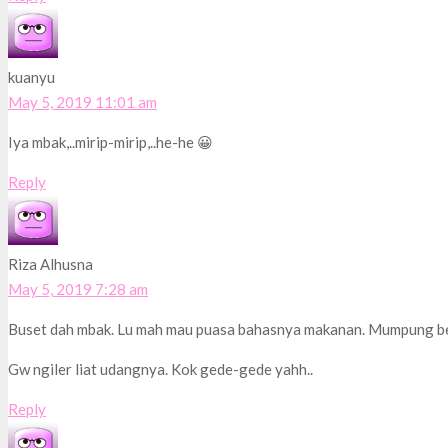
kuanyu
May 5, 2019 11:01 am
Iya mbak,..mirip-mirip,..he-he 😀
Reply
Riza Alhusna
May 5, 2019 7:28 am
Buset dah mbak. Lu mah mau puasa bahasnya makanan. Mumpung 
Gw ngiler liat udangnya. Kok gede-gede yahh..
Reply