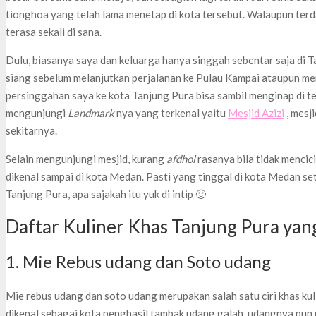
tionghoa yang telah lama menetap di kota tersebut. Walaupun ter
terasa sekali di sana.
Dulu, biasanya saya dan keluarga hanya singgah sebentar saja di T
siang sebelum melanjutkan perjalanan ke Pulau Kampai ataupun m
persinggahan saya ke kota Tanjung Pura bisa sambil menginap di te
mengunjungi
Landmark
nya yang terkenal yaitu
Mesjid Azizi
, mesj
sekitarnya.
Selain mengunjungi mesjid, kurang
afdhol
rasanya bila tidak mencic
dikenal sampai di kota Medan. Pasti yang tinggal di kota Medan se
Tanjung Pura, apa sajakah itu yuk di intip 🙂
Daftar Kuliner Khas Tanjung Pura yan
1. Mie Rebus udang dan Soto udang
Mie rebus udang dan soto udang merupakan salah satu ciri khas kul
dikenal sebagai kota penghasil tambak udang galah, udangnya pun