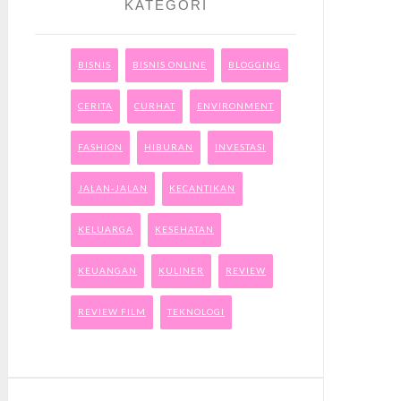
KATEGORI
BISNIS
BISNIS ONLINE
BLOGGING
CERITA
CURHAT
ENVIRONMENT
FASHION
HIBURAN
INVESTASI
JALAN-JALAN
KECANTIKAN
KELUARGA
KESEHATAN
KEUANGAN
KULINER
REVIEW
REVIEW FILM
TEKNOLOGI