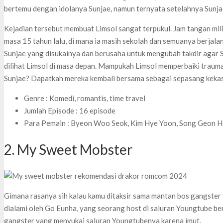
bertemu dengan idolanya Sunjae, namun ternyata setelahnya Sunja
Kejadian tersebut membuat Limsol sangat terpukul. Jam tangan mil
masa 15 tahun lalu, di mana ia masih sekolah dan semuanya berjala
Sunjae yang disukainya dan berusaha untuk mengubah takdir agar S
dilihat Limsol di masa depan. Mampukah Limsol memperbaiki trauma
Sunjae? Dapatkah mereka kembali bersama sebagai sepasang keka
Genre : Komedi, romantis, time travel
Jumlah Episode : 16 episode
Para Pemain : Byeon Woo Seok, Kim Hye Yoon, Song Geon H
2. My Sweet Mobster
Gimana rasanya sih kalau kamu ditaksir sama mantan bos gangster 
dialami oleh Go Eunha, yang seorang host di saluran Youngtube ber
gangster yang menyukai saluran Youngtubenya karena imut.