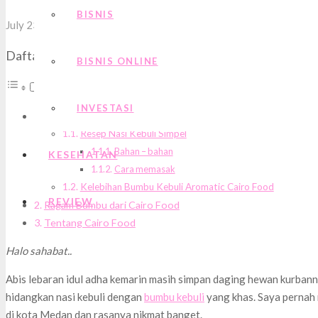
BISNIS
Comments
July 23, 2021
Kuliner
2
Daftar Isi
BISNIS ONLINE
INVESTASI
Tentang Nasi Kebuli
Resep Nasi Kebuli Simpel
Bahan – bahan
KESEHATAN
Cara memasak
Kelebihan Bumbu Kebuli Aromatic Cairo Food
REVIEW
Ragam Bumbu dari Cairo Food
Tentang Cairo Food
Halo sahabat..
Abis lebaran idul adha kemarin masih simpan daging hewan kurbannya 
hidangkan nasi kebuli dengan
bumbu kebuli
yang khas. Saya pernah m
di kota Medan dan rasanya nikmat banget.